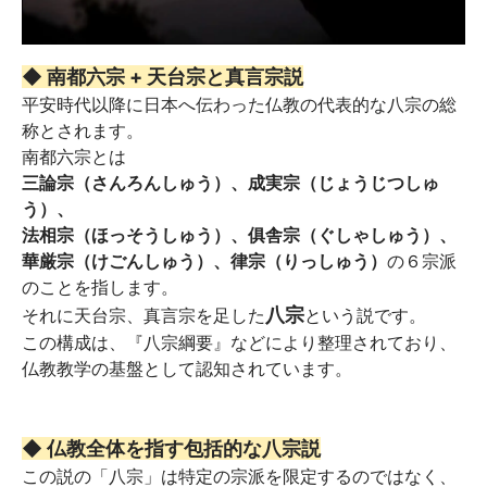
◆ 南都六宗 + 天台宗と真言宗説
平安時代以降に日本へ伝わった仏教の代表的な八宗の総
称とされます。
南都六宗とは
三論宗（さんろんしゅう）、成実宗（じょうじつしゅ
う）、
法相宗（ほっそうしゅう）、俱舎宗（ぐしゃしゅう）、
華厳宗（けごんしゅう）、律宗（りっしゅう）
の６宗派
のことを指します。
八宗
それに天台宗、真言宗を足した
という説です。
この構成は、『八宗綱要』などにより整理されており、
仏教教学の基盤として認知されています。
◆ 仏教全体を指す包括的な八宗説
この説の「八宗」は特定の宗派を限定するのではなく、